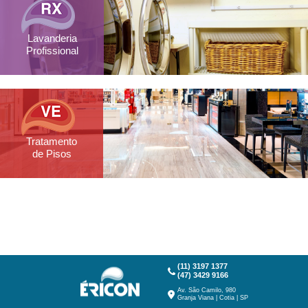
Lavanderia
Profissional
Tratamento
de Pisos
(11) 3197 1377
(47) 3429 9166
Av. São Camilo, 980
Granja Viana | Cotia | SP